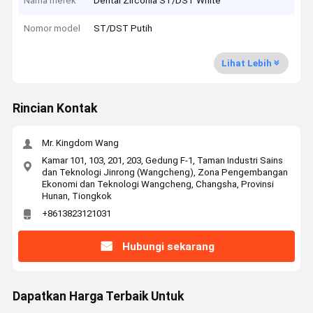
Nama merek
Dental Zirconia ST/DST White
Nomor model
ST/DST Putih
Lihat Lebih
Rincian Kontak
Mr. Kingdom Wang
Kamar 101, 103, 201, 203, Gedung F-1, Taman Industri Sains
dan Teknologi Jinrong (Wangcheng), Zona Pengembangan
Ekonomi dan Teknologi Wangcheng, Changsha, Provinsi
Hunan, Tiongkok
+8613823121031
Hubungi sekarang
Dapatkan Harga Terbaik Untuk