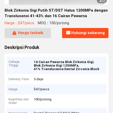
2
/
2
Blok Zirkonia Gigi Putih ST/DST Halus 1200MPa dengan
Translusensi 41-43% dan 16 Cairan Pewarna
Harga：$47/piece
MOQ：100/potong
Harga terbaik
Hubungi sekarang
Deskripsi Produk
Cahaya
,
16 Cairan Pewarna Blok Zirkonia Gigi
Tinggi
,
Blok Zirkonia Gigi 1200MPa
41% Translucence Dental Zirconia Block
Delivery Time
5 days
Harga
$47/piece
Kuantitas min
100/potong
Order