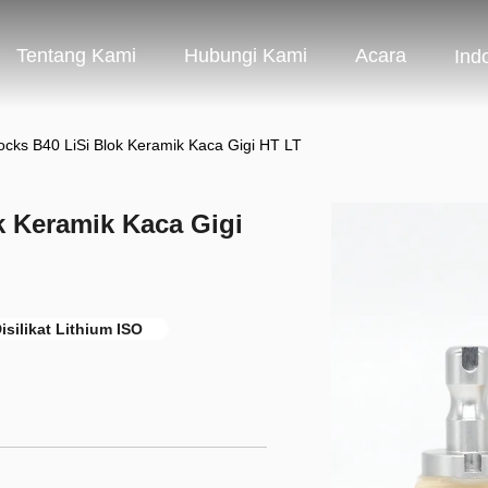
Tentang Kami
Hubungi Kami
Acara
Ind
locks B40 LiSi Blok Keramik Kaca Gigi HT LT
k Keramik Kaca Gigi
isilikat Lithium ISO