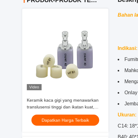
PRODUK-PRODUK TERKAIT
Bahan la
Indikasi
:
Furnit
Mahko
Menga
Video
Onlay
Keramik kaca gigi yang menawarkan
Jemba
translusensi tinggi dan ikatan kuat,
ideal untuk veneer, mahkota, jembatan
Ukuran:
Dapatkan Harga Terbaik
anterior, dan inlay
C14: 18*
B40: 40*