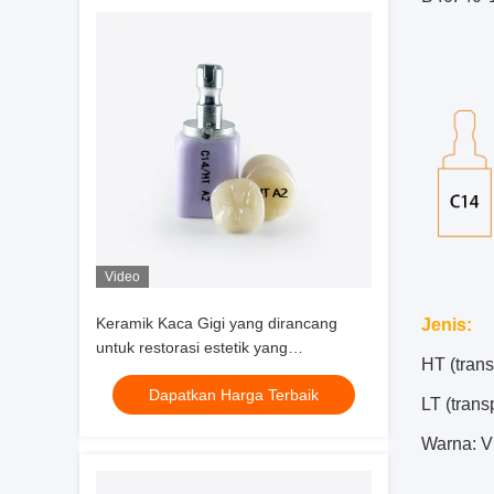
Video
Keramik Kaca Gigi yang dirancang
Jenis:
untuk restorasi estetik yang
HT (trans
membutuhkan translusensi tinggi,
Dapatkan Harga Terbaik
fluoresensi alami, dan daya tahan
LT (trans
Warna: V