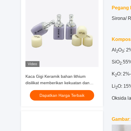
Pegang 
Sirona/ 
Komposi
Al
O
: 
2
3
SiO
55
2
:
Video
K
O: 2%
2
Kaca Gigi Keramik bahan lithium
disilikat memberikan kekuatan dan
Li
O: 15
2
kinerja estetika untuk pekerjaan gigi
Dapatkan Harga Terbaik
anterior
Oksida l
Gambar
: