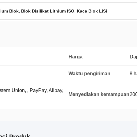
,
,
hium Blok
Blok Disilikat Lithium ISO
Kaca Blok LiSi
Harga
Dap
Waktu pengiriman
8 h
stern Union, , PayPay, Alipay,
Menyediakan kemampuan
200
psi Produk