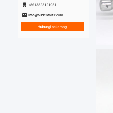
+8613823121031
Info@audentalzir.com
Hubungi sekarang