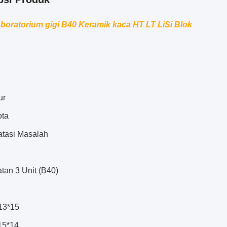
boratorium gigi B40 Keramik kaca HT LT LiSi Blok
ur
ta
tasi Masalah
tan 3 Unit (B40)
13*15
15*14