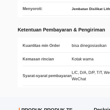
Menyoroti:
Jembatan Disilikat Lit
Ketentuan Pembayaran & Pengiriman
Kuantitas min Order
bisa dinegosiasikan
Kemasan rincian
Kotak warna
L/C, D/A, D/P, T/T, We
Syarat-syarat pembayaran
WeChat
Deskri