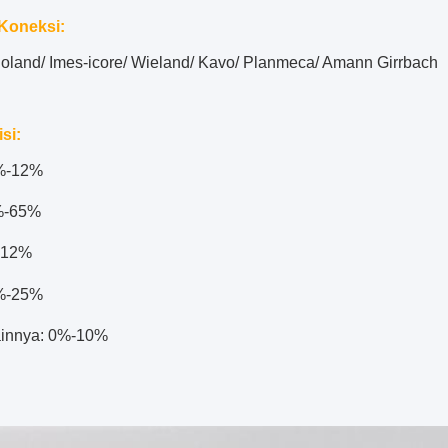
Koneksi:
Roland/ Imes-icore/ Wieland/ Kavo/ Planmeca/ Amann Girrbach
si:
2%-12%
%-65%
-12%
%-25%
ainnya: 0%-10%