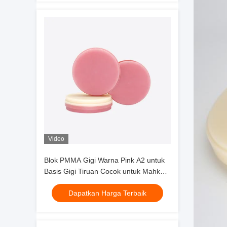
Video
Blok PMMA Gigi Warna Pink A2 untuk
Basis Gigi Tiruan Cocok untuk Mahkota
Sementara, Jembatan, Gigi Tiruan
Dapatkan Harga Terbaik
Penuh, dan Kerangka dengan Data
Fisik