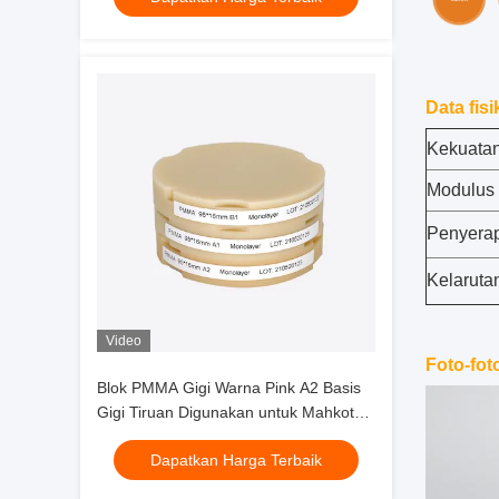
Data fisi
Kekuatan
Modulus e
Penyerap
Kelaruta
Video
Foto-fot
Blok PMMA Gigi Warna Pink A2 Basis
Gigi Tiruan Digunakan untuk Mahkota
Sementara, Jembatan, Kerangka Gigi
Dapatkan Harga Terbaik
Tiruan Penuh Ukuran Milling 98mm
95mm