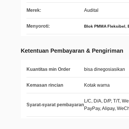
Merek:
Audital
Menyoroti:
,
Blok PMMA Fleksibel
Ketentuan Pembayaran & Pengiriman
Kuantitas min Order
bisa dinegosiasikan
Kemasan rincian
Kotak warna
L/C, D/A, D/P, T/T, 
Syarat-syarat pembayaran
PayPay, Alipay, WeC