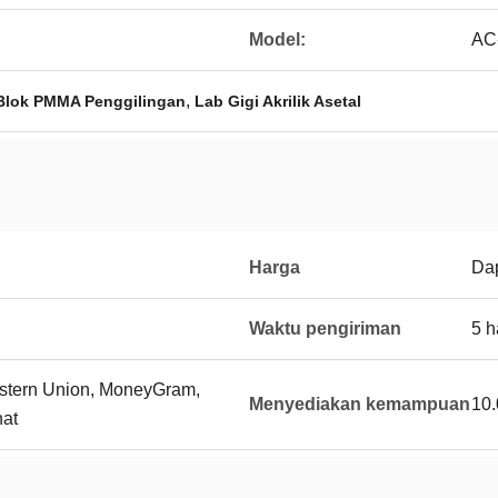
Model:
AC
,
Blok PMMA Penggilingan
Lab Gigi Akrilik Asetal
Harga
Dap
Waktu pengiriman
5 h
Western Union, MoneyGram,
Menyediakan kemampuan
10
hat