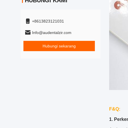
HUBUNGI KAMI
+8613823121031
Info@audentalzir.com
Hubungi sekarang
F&Q:
1. Perke