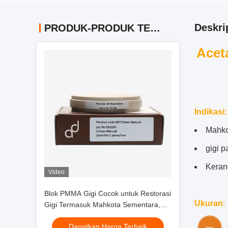
Deskri
PRODUK-PRODUK TERKAIT
Acet
Indikasi
:
Mahko
gigi p
Keran
Video
Blok PMMA Gigi Cocok untuk Restorasi
Ukuran
:
Gigi Termasuk Mahkota Sementara,
Jembatan, dan Abutment dengan
Dapatkan Harga Terbaik
Material Kuat