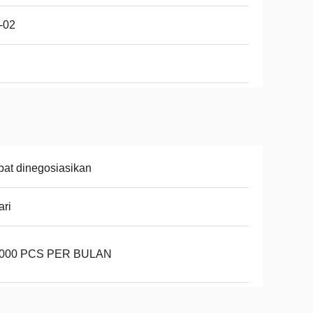
-02
at dinegosiasikan
ari
.000 PCS PER BULAN