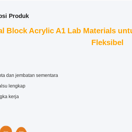
psi Produk
al Block Acrylic A1 Lab Materials u
Fleksibel
ta dan jembatan sementara
alsu lengkap
gka kerja