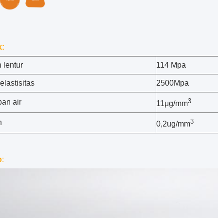
k:
 lentur
114 Mpa
lastisitas
2500Mpa
3
an air
11μg/mm
3
n
0,2ug/mm
o
: