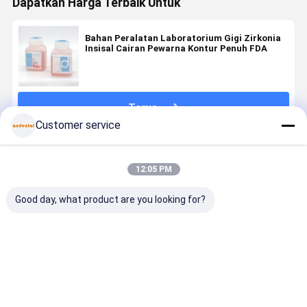
Dapatkan Harga Terbaik Untuk
Bahan Peralatan Laboratorium Gigi Zirkonia
Insisal Cairan Pewarna Kontur Penuh FDA
Terus
Customer service
Rekomendasi Produk
12:05 PM
Good day, what product are you looking for?
Peralatan
Pasta
Peralatan
Pasta
laboratorium
Pewarna &
laboratorium
Pewarna &
gigi
Glasir
gigi
Glasir
menyediakan
Laboratorium
menyediakan
Laborator
reproduksi
Gigi 25ml
reproduksi
Gigi 25ml
Harga terbaik
Harga terbaik
Harga terbaik
Harga terb
bayangan dan
Cairan 4g
bayangan dan
Cairan 4g