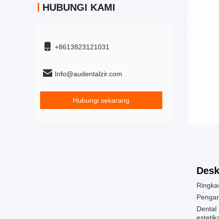
HUBUNGI KAMI
+8613823121031
Info@audentalzir.com
Hubungi sekarang
Desk
Ringkas
Pengan
Dental 
estetik