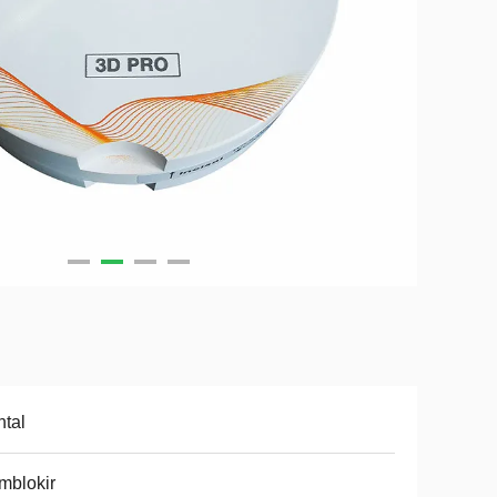
tal
mblokir