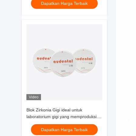
Dapatkan Harga Terbaik
tahan lama
Video
Blok Zirkonia Gigi ideal untuk
laboratorium gigi yang memproduksi
mahkota, jembatan, dan komponen
Dapatkan Harga Terbaik
implan dengan hasil yang konsisten