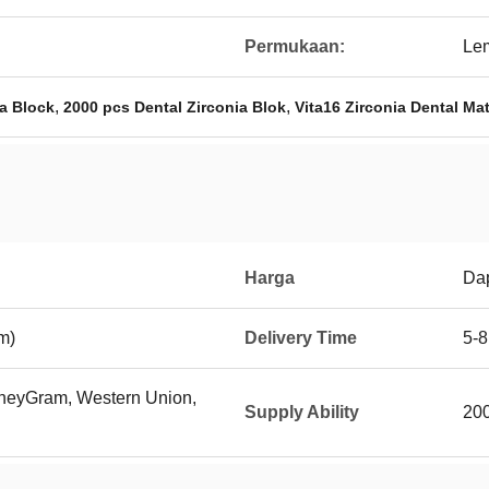
Permukaan:
Le
,
,
ia Block
2000 pcs Dental Zirconia Blok
Vita16 Zirconia Dental Mat
Harga
Dap
m)
Delivery Time
5-8
MoneyGram, Western Union,
Supply Ability
200