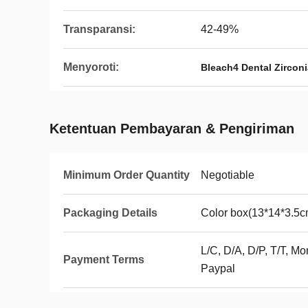
Transparansi:
42-49%
Menyoroti:
Bleach4 Dental Zircon
Ketentuan Pembayaran & Pengiriman
Minimum Order Quantity
Negotiable
Packaging Details
Color box(13*14*3.5c
L/C, D/A, D/P, T/T, 
Payment Terms
Paypal