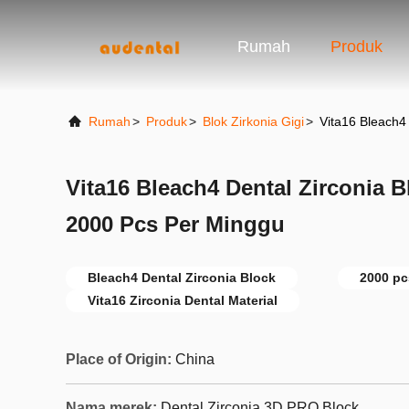
Rumah
Produk
Rumah
>
Produk
>
Blok Zirkonia Gigi
>
Vita16 Bleach4 
Vita16 Bleach4 Dental Zirconia B
2000 Pcs Per Minggu
Bleach4 Dental Zirconia Block
2000 pc
Vita16 Zirconia Dental Material
Place of Origin:
China
Nama merek:
Dental Zirconia 3D PRO Block