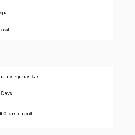
mpar
erial
at dinegosiasikan
 Days
00 box a month