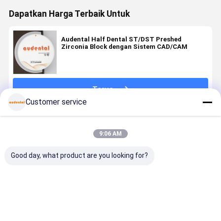
Dapatkan Harga Terbaik Untuk
Audental Half Dental ST/DST Preshed
Zirconia Block dengan Sistem CAD/CAM
Terus
Customer service
Rekomendasi Produk
9:06 AM
Good day, what product are you looking for?
Blok Zirconia
Blok Zirkonia
Blok Zirkonia
Blok Zirco
Pre-shaded
Pra-
Pra-
Pre Shade
yang
Bayangan
Bayangan
dirancang
menawarkan
Memberikan
Menawarkan
untuk