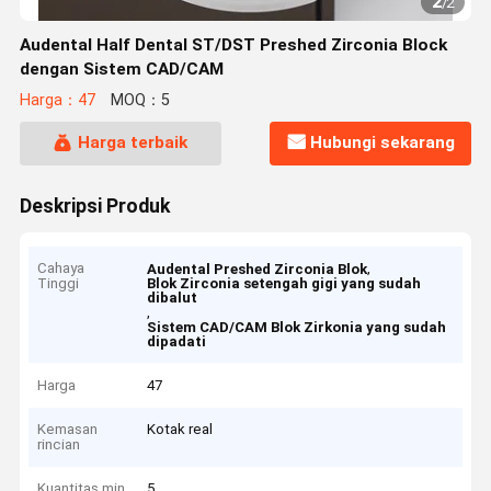
2
/
2
Audental Half Dental ST/DST Preshed Zirconia Block
dengan Sistem CAD/CAM
Harga：47
MOQ：5
Harga terbaik
Hubungi sekarang
Deskripsi Produk
Cahaya
,
Audental Preshed Zirconia Blok
Tinggi
Blok Zirconia setengah gigi yang sudah
dibalut
,
Sistem CAD/CAM Blok Zirkonia yang sudah
dipadati
Harga
47
Kemasan
Kotak real
rincian
Kuantitas min
5