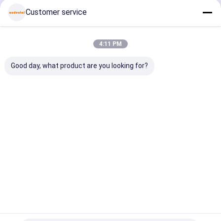
Terus
Customer service
Blok Pmma Gigi
Cakram Lilin Gigi
4:11 PM
Kategori Kami
Cakram Titanium Gigi
Good day, what product are you looking for?
Blok Chrome Kobalt
Bur Penggilingan Zirkonia
Blok Zirkonia
Blok Zirkonia
Blok Zirkonia
Keramik K
Bur Poles Zirkonia
Gigi
Multilayer
Berbayang
Gigi
Pra
Peralatan Lab Gigi
Paduan Gigi
Rumah
Tentang
Hubungi
Desktop
kita
kami
Site
Sitemap
Kebijakan Privasi