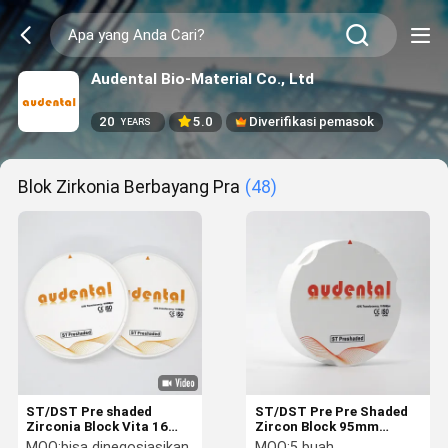
Audental Bio-Material Co., Ltd
20
5.0
Diverifikasi pemasok
YEARS
Blok Zirkonia Berbayang Pra
(48)
ST/DST Pre shaded
ST/DST Pre Pre Shaded
Zirconia Block Vita 16
Zircon Block 95mm
Zirconia CAD CAM Bahan
Cadcam Dental Disc Lab
MOQ:
bisa dinegosiasikan
MOQ:
5 buah