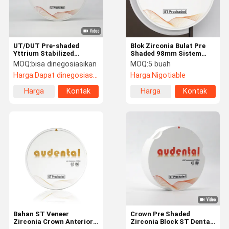
UT/DUT Pre-shaded
Blok Zirconia Bulat Pre
Yttrium Stabilized
Shaded 98mm Sistem
Zirconia Vita Ultra
CAD CAM Wieland
MOQ:
bisa dinegosiasikan
MOQ:
5 buah
Translucency
Harga:
Dapat dinegosiasikan
Harga:
Nigotiable
Harga
Kontak
Harga
Kontak
terbaik
terbaik
Rumah
Produk
Tentang
Tur Pabrik
Kami
Bahan ST Veneer
Crown Pre Shaded
Zirconia Crown Anterior
Zirconia Block ST Dental