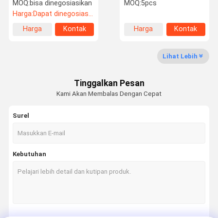
Teeth Lab Super
CAD CAM Vita14 FDA
MOQ:
bisa dinegosiasikan
MOQ:
5pcs
Translucency
Harga:
Dapat dinegosiasikan
Harga
Kontak
Harga
Kontak
Kontrol
Hubungi
Berita
Kasus
terbaik
terbaik
Kualitas
Kami
Lihat Lebih
Tinggalkan Pesan
Kami Akan Membalas Dengan Cepat
Permintaan
Penawaran
Surel
Blok Zirkonia Gigi
Kebutuhan
Blok Zirkonia Multilayer
Blok Zirkonia Berbayang Pra
Keramik Kaca Gigi
Cetak Logam 3D Gigi