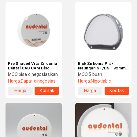
Pre Shaded Vita Zirconia
Blok Zirkonia Pra-
Dental CAD CAM Disc
Naungan ST/DST 92mm
ST/DST Super
Zirkonia Bentuk D Amann
MOQ:
bisa dinegosiasikan
MOQ:
5 buah
Translucence
Girrbach
Harga:
Dapat dinegosiasikan
Harga:
Nigotiable
Harga
Kontak
Harga
Kontak
terbaik
terbaik