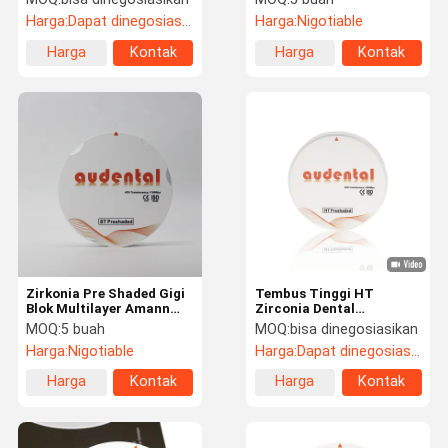
ISO
Milling
Harga:
Dapat dinegosiasikan
Harga:
Nigotiable
Harga
Kontak
Harga
Kontak
terbaik
terbaik
Zirkonia Pre Shaded Gigi
Tembus Tinggi HT
Blok Multilayer Amann
Zirconia Dental
Girrbach Zirkonia
Memblokir Material CAD
MOQ:
5 buah
MOQ:
bisa dinegosiasikan
CAM
Harga:
Nigotiable
Harga:
Dapat dinegosiasikan
Harga
Kontak
Harga
Kontak
terbaik
terbaik