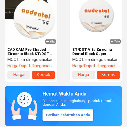
CAD CAM Pre Shaded
ST/DST Vita Zirconia
Zirconia Block ST/DST
Dental Block Super
Zirconia Translucence
Translucence Bahan CAD
MOQ:
bisa dinegosiasikan
MOQ:
bisa dinegosiasikan
Tinggi 43% ISO
/ CAM
Harga:
Dapat dinegosiasikan
Harga:
Dapat dinegosiasikan
Harga
Kontak
Harga
Kontak
terbaik
terbaik
Hemat Waktu Anda
Biarkan kami menghubungi produk terbaik
dengan Anda.
Berikan Kebutuhan Anda