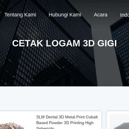
Tentang Kami
Hubungi Kami
Acara
Ind
CETAK LOGAM 3D GIGI
SLM Dental 3D Metal Print Cobalt
Based Powder 3D Printing High
Sphericity