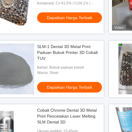
Komposisi: Co 61,5% / Cr28,1% /
Mo5,3% / W5,0%
Dapatkan Harga Terbaik
Video
SLM-1 Dental 3D Metal Print
Paduan Bubuk Printer 3D Cobalt
TUV
Bahan: Bubuk paduan kobalt
Warna: Sliver
Dapatkan Harga Terbaik
Cobalt Chrome Dental 3D Metal
Print Pencetakan Laser Melting
SLM Dental 3D
Ukuran partikel: 15-45μm