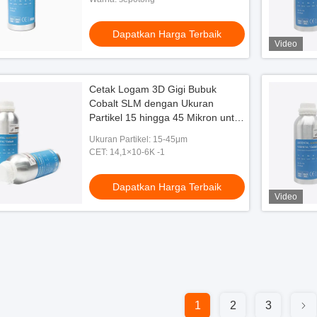
Dapatkan Harga Terbaik
Video
Cetak Logam 3D Gigi Bubuk
Cobalt SLM dengan Ukuran
Partikel 15 hingga 45 Mikron untuk
Produksi Mahkota, Jembatan, dan
Ukuran Partikel: 15-45μm
Restorasi Gigi
CET: 14,1×10-6K -1
Dapatkan Harga Terbaik
Video
1
2
3