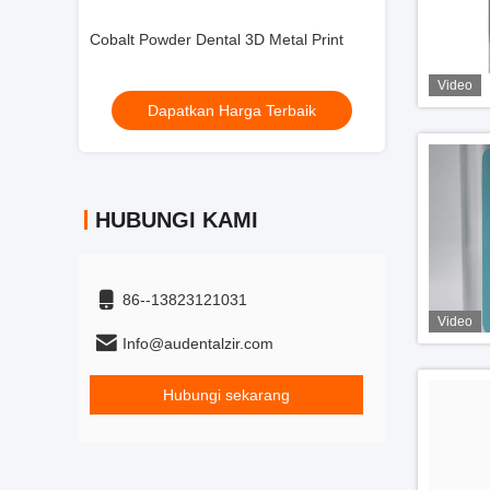
tal Print
Cobalt Powder Dental 3D Metal Print
Cobalt Powder D
Video
rbaik
Dapatkan Harga Terbaik
Dapatka
HUBUNGI KAMI
86--13823121031
Video
Info@audentalzir.com
Hubungi sekarang