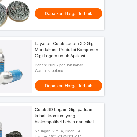
Dapatkan Harga Terbaik
Layanan Cetak Logam 3D Gigi
Mendukung Produksi Komponen
Gigi Logam untuk Aplikasi
Restoratif dan Bedah
Bahan: Bubuk paduan kobalt
Warna: sepotong
Dapatkan Harga Terbaik
Cetak 3D Logam Gigi paduan
kobalt kromium yang
biokompatibel bebas dari nikel,
berilium, dan kadmium untuk gigi
Naungan: Vita14, Blear 1-4
intraoral yang aman
Ukuran: 18*15*13/40*15*14