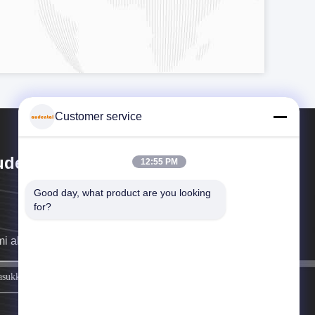
Customer service
dental Bio-Material Co., Ltd
12:55 PM
Good day, what product are you looking 
for?
i akan menghubungi Anda sesegera mungkin.
mendaftar