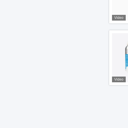
Video
Video