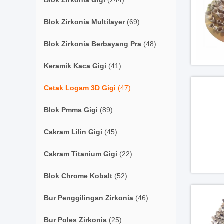
Blok Zirkonia Gigi
(244)
Blok Zirkonia Multilayer
(69)
Blok Zirkonia Berbayang Pra
(48)
Keramik Kaca Gigi
(41)
Cetak Logam 3D Gigi
(47)
Blok Pmma Gigi
(89)
Cakram Lilin Gigi
(45)
Cakram Titanium Gigi
(22)
Blok Chrome Kobalt
(52)
Bur Penggilingan Zirkonia
(46)
Bur Poles Zirkonia
(25)