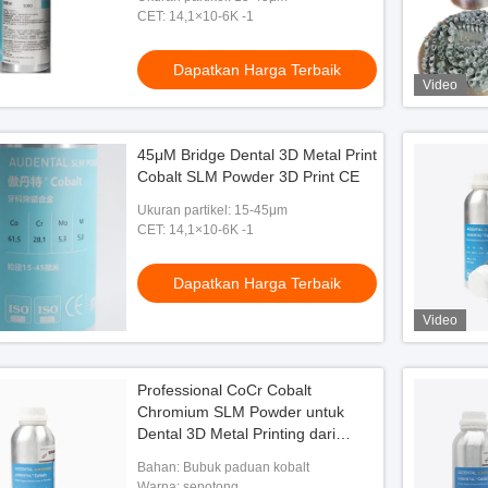
CET: 14,1×10-6K -1
ental 3D Metal Print
Dapatkan Harga Terbaik
Video
n Harga Terbaik
45μM Bridge Dental 3D Metal Print
Cobalt SLM Powder 3D Print CE
Ukuran partikel: 15-45μm
CET: 14,1×10-6K -1
Dapatkan Harga Terbaik
Video
Professional CoCr Cobalt
Chromium SLM Powder untuk
Dental 3D Metal Printing dari
Bagian Frame dan Abutments
Bahan: Bubuk paduan kobalt
Warna: sepotong