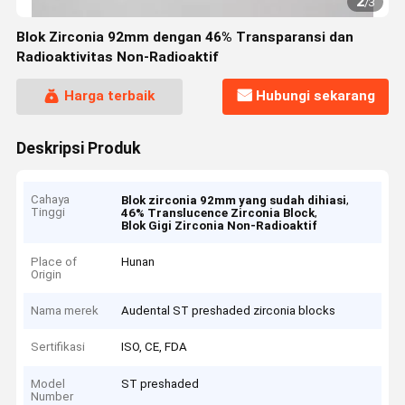
2
/
3
Blok Zirconia 92mm dengan 46% Transparansi dan
Radioaktivitas Non-Radioaktif
Harga terbaik
Hubungi sekarang
Deskripsi Produk
Cahaya
,
Blok zirconia 92mm yang sudah dihiasi
Tinggi
,
46% Translucence Zirconia Block
Blok Gigi Zirconia Non-Radioaktif
Place of
Hunan
Origin
Nama merek
Audental ST preshaded zirconia blocks
Sertifikasi
ISO, CE, FDA
Model
ST preshaded
Number